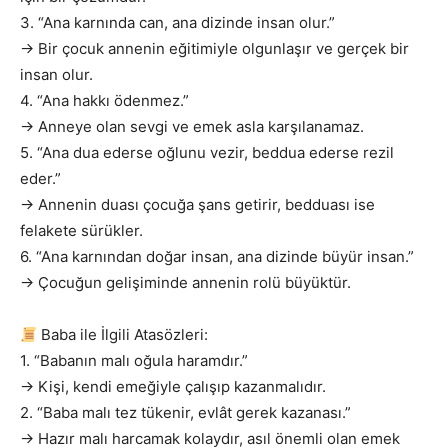
3. “Ana karnında can, ana dizinde insan olur.”
→ Bir çocuk annenin eğitimiyle olgunlaşır ve gerçek bir
insan olur.
4. “Ana hakkı ödenmez.”
→ Anneye olan sevgi ve emek asla karşılanamaz.
5. “Ana dua ederse oğlunu vezir, beddua ederse rezil
eder.”
→ Annenin duası çocuğa şans getirir, bedduası ise
felakete sürükler.
6. “Ana karnından doğar insan, ana dizinde büyür insan.”
→ Çocuğun gelişiminde annenin rolü büyüktür.
Baba ile İlgili Atasözleri:
1. “Babanın malı oğula haramdır.”
→ Kişi, kendi emeğiyle çalışıp kazanmalıdır.
2. “Baba malı tez tükenir, evlât gerek kazanası.”
→ Hazır malı harcamak kolaydır, asıl önemli olan emek