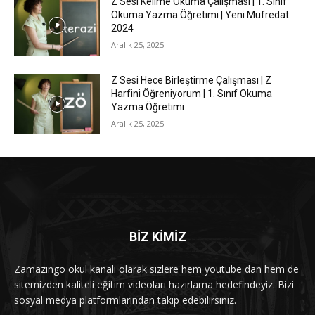
Z Sesi Kelime Okuma Çalışması | 1. Sınıf
Okuma Yazma Öğretimi | Yeni Müfredat
2024
Aralık 25, 2025
Z Sesi Hece Birleştirme Çalışması | Z
Harfini Öğreniyorum | 1. Sınıf Okuma
Yazma Öğretimi
Aralık 25, 2025
BİZ KİMİZ
Zamazingo okul kanalı olarak sizlere hem youtube dan hem de
sitemizden kaliteli eğitim videoları hazırlama hedefindeyiz. Bizi
sosyal medya platformlarından takip edebilirsiniz.