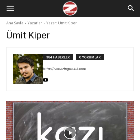
Ana Sayfa
Yazarlar
Yazar: Ümit Kiper
Ümit Kiper
384 HABERLER
0 YORUMLAR
http://zamazingookul.com