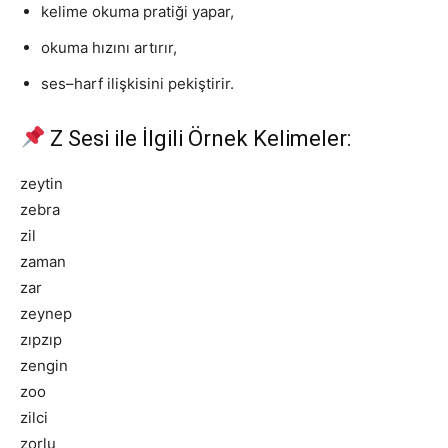
kelime okuma pratiği yapar,
okuma hızını artırır,
ses–harf ilişkisini pekiştirir.
Z Sesi ile İlgili Örnek Kelimeler:
zeytin
zebra
zil
zaman
zar
zeynep
zıpzıp
zengin
zoo
zilci
zorlu