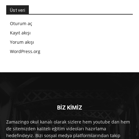
Üst veri
Oturum aç
Kayıt akışı
Yorum akışı
WordPress.org
BİZ KİMİZ
Zamazingo okul kanalı olarak sizlere hem youtube dan hem
de sitemizden kaliteli eğitim videoları hazırlama
hedefindeyiz. Bizi sosyal medya platformlarından takip