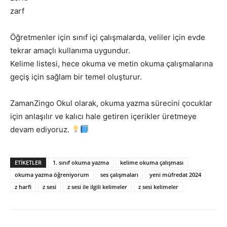
zarf
Öğretmenler için sınıf içi çalışmalarda, veliler için evde
tekrar amaçlı kullanıma uygundur.
Kelime listesi, hece okuma ve metin okuma çalışmalarına
geçiş için sağlam bir temel oluşturur.
ZamanZingo Okul olarak, okuma yazma sürecini çocuklar
için anlaşılır ve kalıcı hale getiren içerikler üretmeye
devam ediyoruz.
ETİKETLER
1. sınıf okuma yazma
kelime okuma çalışması
okuma yazma öğreniyorum
ses çalışmaları
yeni müfredat 2024
z harfi
z sesi
z sesi ile ilgili kelimeler
z sesi kelimeler