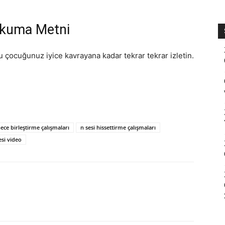
Okuma Metni
zu çocuğunuz iyice kavrayana kadar tekrar tekrar izletin.
hece birleştirme çalışmaları
n sesi hissettirme çalışmaları
esi video