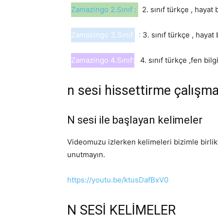
Zamazingo 2.Sınıf :
2. sınıf türkçe , hayat
Zamazingo 3.Sınıf
:
3. sınıf türkçe , hayat
Zamazingo 4.Sınıf:
4. sınıf türkçe ,fen bil
n sesi hissettirme çalışma
N sesi ile başlayan kelimeler
Videomuzu izlerken kelimeleri bizimle birli
unutmayın.
https://youtu.be/ktusDafBxV0
N SESİ KELİMELER