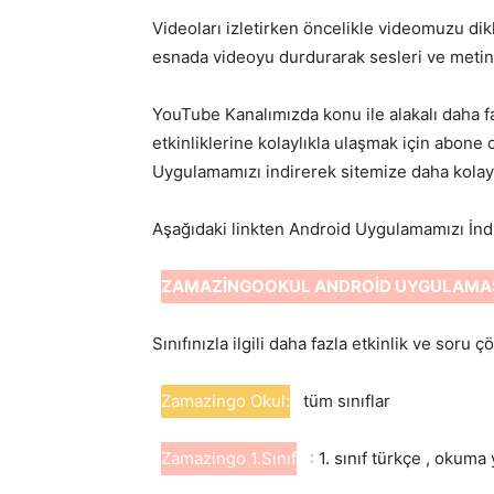
Videoları izletirken öncelikle videomuzu dik
esnada videoyu durdurarak sesleri ve metin
YouTube Kanalımızda konu ile alakalı daha faz
etkinliklerine kolaylıkla ulaşmak için abone 
Uygulamamızı indirerek sitemize daha kolay u
Aşağıdaki linkten Android Uygulamamızı İndir
ZAMAZİNGOOKUL ANDROİD UYGULAMASI
Sınıfınızla ilgili daha fazla etkinlik ve soru 
Zamazingo Okul:
tüm sınıflar
Zamazingo 1.Sınıf
:
1. sınıf türkçe , okuma