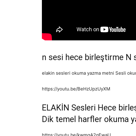
n sesi hece birleştirme N
elakin sesleri okuma yazma metni Sesli oku
https://youtu.be/BeHzUpzUyXM
ELAKİN Sesleri Hece birleş
Dik temel harfler okuma 
https://youtu.be/kwmqA2qFwaU