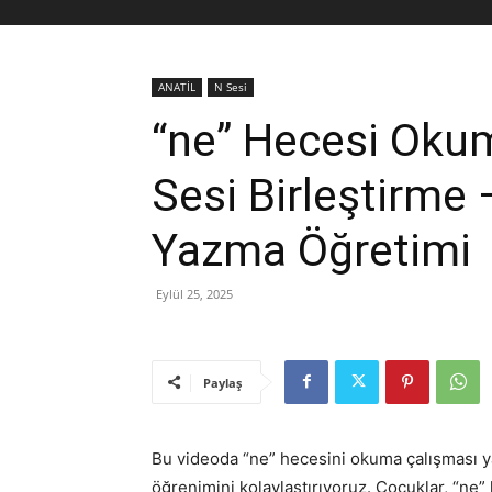
ANATİL
N Sesi
“ne” Hecesi Okum
Sesi Birleştirme 
Yazma Öğretimi
Eylül 25, 2025
Paylaş
Bu videoda “ne” hecesini okuma çalışması y
öğrenimini kolaylaştırıyoruz. Çocuklar, “ne