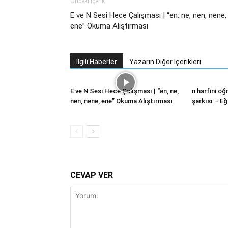
Önceki İçerik
E ve N Sesi Hece Çalışması | “en, ne, nen, nene,
ene” Okuma Alıştırması
İlgili Haberler
Yazarın Diğer İçerikleri
E ve N Sesi Hece Çalışması | “en, ne,
n harfini öğ
nen, nene, ene” Okuma Alıştırması
şarkısı – Eğ
CEVAP VER