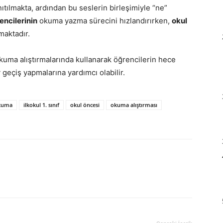
ıtılmakta, ardından bu seslerin birleşimiyle “ne”
rencilerinin
okuma yazma sürecini hızlandırırken,
okul
maktadır.
kuma alıştırmalarında kullanarak öğrencilerin hece
y geçiş yapmalarına yardımcı olabilir.
kuma
ilkokul 1. sınıf
okul öncesi
okuma alıştırması