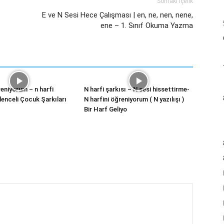
Sonraki İçerik
E ve N Sesi Hece Çalışması | en, ne, nen, nene,
ene – 1. Sınıf Okuma Yazma
reniyorum – n harfi
N harfi şarkısı – N sesi hissettirme-
lenceli Çocuk Şarkıları
N harfini öğreniyorum ( N yazılışı )
Bir Harf Geliyo