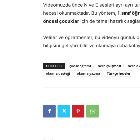
Videomuzda önce N ve E sesleri ayrı ayrı tan
hecesi okunmaktadır. Bu yöntem,
1. sınıf öğ
öncesi çocuklar
için de temel hazırlık sağla
Veliler ve öğretmenler, bu videoyu günlük o
bilgisini geliştirebilir ve okumaya daha kola
ETİKETLER
çocuk eğitimi
hece çalışması
hece o
okuma desteği
okuma yazma
Türkçe heceler