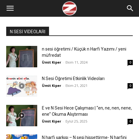
N SESİ VİDEOLARI
n sesi öğretimi / Küçük n Harfi Yazımı / yeni
müfredat
Ümit Kiper
-
Ekim 11, 2024
0
N Sesi Öğretimi Etkinlik Videoları
Ümit Kiper
-
Ekim 21, 2021
0
E ve N Sesi Hece Çalışması | “en, ne, nen, nene,
ene” Okuma Alıştırması
Ümit Kiper
-
Eylül 25, 2025
0
N harfi şarkısı – N sesi hissettirme- N harfini