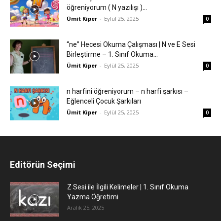
öğreniyorum ( N yazılışı )...
Ümit Kiper
-
Eylül 25, 2025
0
“ne” Hecesi Okuma Çalışması | N ve E Sesi
Birleştirme – 1. Sınıf Okuma...
Ümit Kiper
-
Eylül 25, 2025
0
n harfini öğreniyorum – n harfi şarkısı –
Eğlenceli Çocuk Şarkıları
Ümit Kiper
-
Eylül 25, 2025
0
Editörün Seçimi
Z Sesi ile İlgili Kelimeler | 1. Sınıf Okuma
Yazma Öğretimi
Aralık 25, 2025