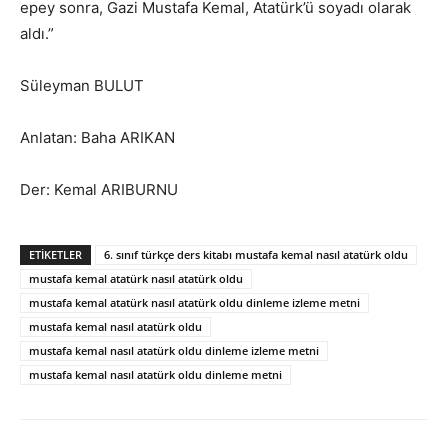
epey sonra, Gazi Mustafa Kemal, Atatürk’ü soyadı olarak
aldı.”
Süleyman BULUT
Anlatan: Baha ARIKAN
Der: Kemal ARIBURNU
ETİKETLER
6. sınıf türkçe ders kitabı mustafa kemal nasıl atatürk oldu
mustafa kemal atatürk nasıl atatürk oldu
mustafa kemal atatürk nasıl atatürk oldu dinleme izleme metni
mustafa kemal nasıl atatürk oldu
mustafa kemal nasıl atatürk oldu dinleme izleme metni
mustafa kemal nasıl atatürk oldu dinleme metni