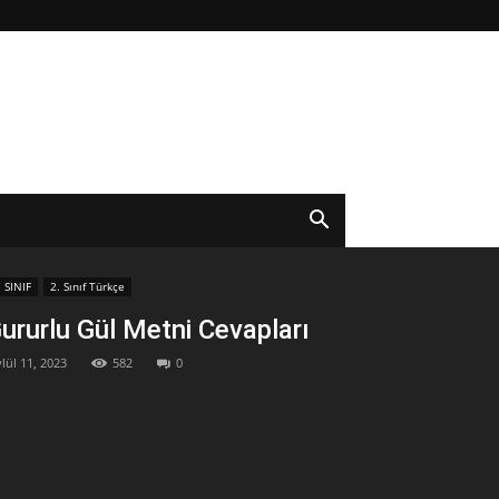
. SINIF
2. Sınıf Türkçe
ururlu Gül Metni Cevapları
lül 11, 2023
582
0