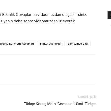
i Etkinlik Cevaplarına videomuzdan ulaşabilirsiniz.
niz yapın daha sonra videomuzdan izleyerek
ururlu gül metni cevapları
ilkokul etkinlikleri
Zamazingo okul
Sonraki İçerik
Türkçe Konuş Metni Cevapları 4.Sınıf Türkçe