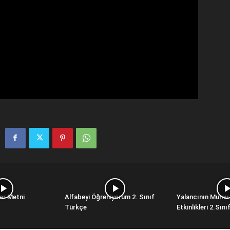
ar Metni
Alfabeyi Öğreniyorum 2. Sınıf
Yalancının Mumu
Türkçe
Etkinlikleri 2.Sın