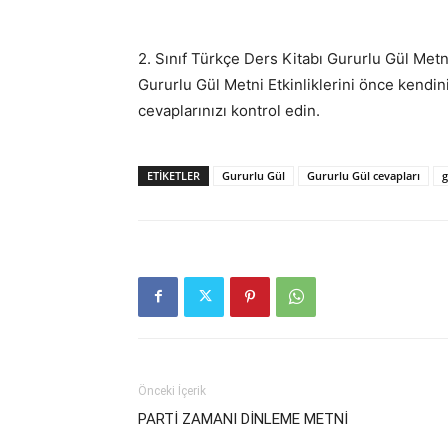
2. Sınıf Türkçe Ders Kitabı Gururlu Gül Metn
Gururlu Gül Metni Etkinliklerini önce kendi
cevaplarınızı kontrol edin.
ETİKETLER
Gururlu Gül
Gururlu Gül cevapları
g
Önceki İçerik
PARTİ ZAMANI DİNLEME METNİ