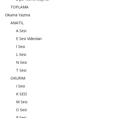
TOPLAMA
Okuma Yazma
ANATİL
A Sesi
E Sesi Videoları
İ Sesi
L Sesi
N Sesi
T Sesi
OKURIM
I Sesi
K SESİ
M Sesi
O Sesi
R Sesi