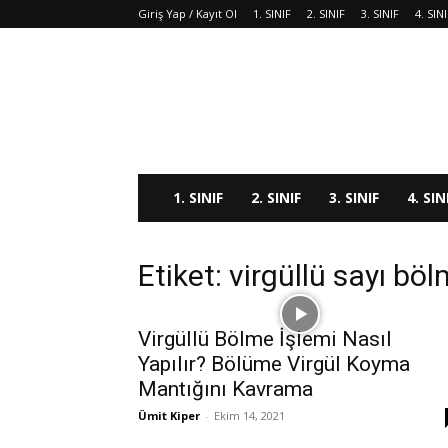
Giriş Yap / Kayıt Ol
1. SINIF
2. SINIF
3. SINIF
4. SIN
1. SINIF
2. SINIF
3. SINIF
4. SIN
Etiket: virgüllü sayı bö
Virgüllü Bölme İşlemi Nasıl
Yapılır? Bölüme Virgül Koyma
Mantığını Kavrama
Ümit Kiper
-
Ekim 14, 2021