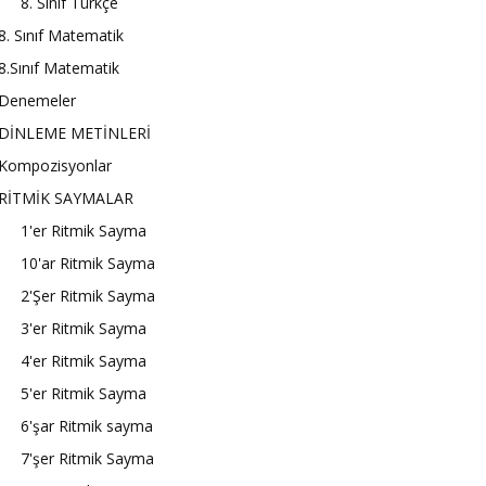
8. Sınıf Türkçe
8. Sınıf Matematik
8.Sınıf Matematik
Denemeler
DİNLEME METİNLERİ
Kompozisyonlar
RİTMİK SAYMALAR
1'er Ritmik Sayma
10'ar Ritmik Sayma
2'Şer Ritmik Sayma
3'er Ritmik Sayma
4'er Ritmik Sayma
5'er Ritmik Sayma
6'şar Ritmik sayma
7'şer Ritmik Sayma