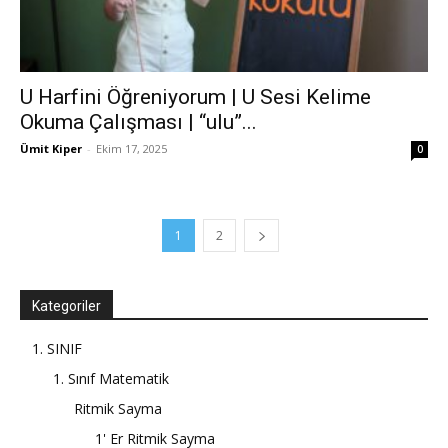
U Harfini Öğreniyorum | U Sesi Kelime
Okuma Çalışması | “ulu”...
Ümit Kiper
-
Ekim 17, 2025
0
1
2
Kategoriler
1. SINIF
1. Sınıf Matematik
Ritmik Sayma
1' Er Ritmik Sayma