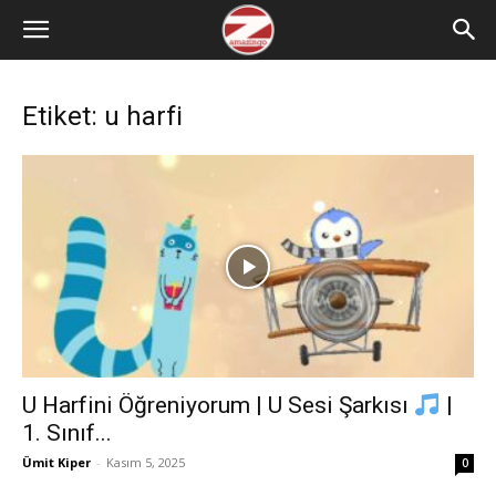
Etiket: u harfi
U Harfini Öğreniyorum | U Sesi Şarkısı
|
1. Sınıf...
Ümit Kiper
-
Kasım 5, 2025
0