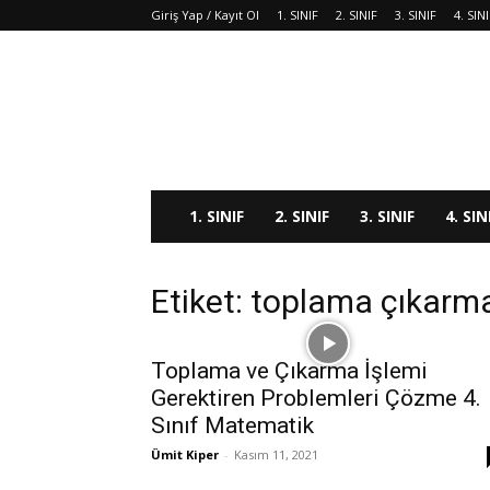
Giriş Yap / Kayıt Ol
1. SINIF
2. SINIF
3. SINIF
4. SIN
1. SINIF
2. SINIF
3. SINIF
4. SIN
Etiket: toplama çıkarma 
Toplama ve Çıkarma İşlemi
Gerektiren Problemleri Çözme 4.
Sınıf Matematik
Ümit Kiper
-
Kasım 11, 2021