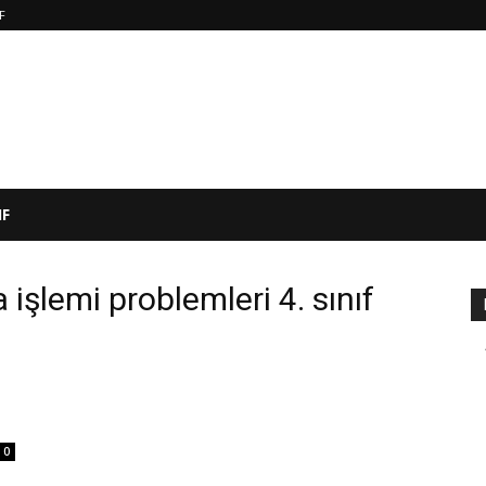
IF
IF
işlemi problemleri 4. sınıf
0