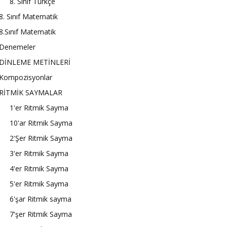
8. Sınıf Türkçe
8. Sınıf Matematik
8.Sınıf Matematik
Denemeler
DİNLEME METİNLERİ
Kompozisyonlar
RİTMİK SAYMALAR
1'er Ritmik Sayma
10'ar Ritmik Sayma
2'Şer Ritmik Sayma
3'er Ritmik Sayma
4'er Ritmik Sayma
5'er Ritmik Sayma
6'şar Ritmik sayma
7'şer Ritmik Sayma