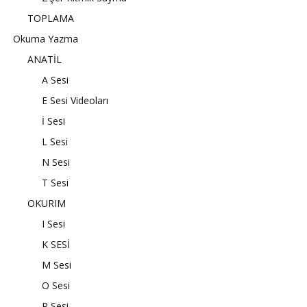
TOPLAMA
Okuma Yazma
ANATİL
A Sesi
E Sesi Videoları
İ Sesi
L Sesi
N Sesi
T Sesi
OKURIM
I Sesi
K SESİ
M Sesi
O Sesi
R Sesi