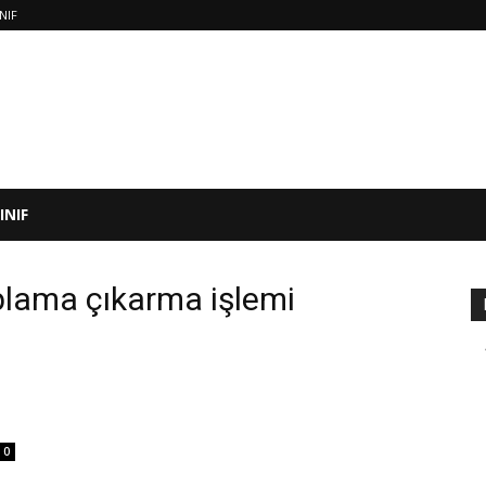
INIF
SINIF
oplama çıkarma işlemi
0