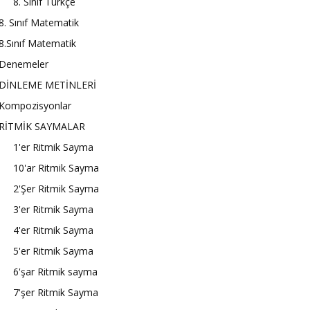
8. Sınıf Türkçe
8. Sınıf Matematik
8.Sınıf Matematik
Denemeler
DİNLEME METİNLERİ
Kompozisyonlar
RİTMİK SAYMALAR
1'er Ritmik Sayma
10'ar Ritmik Sayma
2'Şer Ritmik Sayma
3'er Ritmik Sayma
4'er Ritmik Sayma
5'er Ritmik Sayma
6'şar Ritmik sayma
7'şer Ritmik Sayma