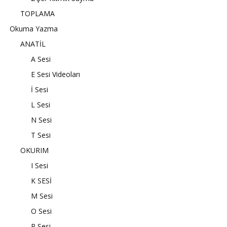
TOPLAMA
Okuma Yazma
ANATİL
A Sesi
E Sesi Videoları
İ Sesi
L Sesi
N Sesi
T Sesi
OKURIM
I Sesi
K SESİ
M Sesi
O Sesi
R Sesi