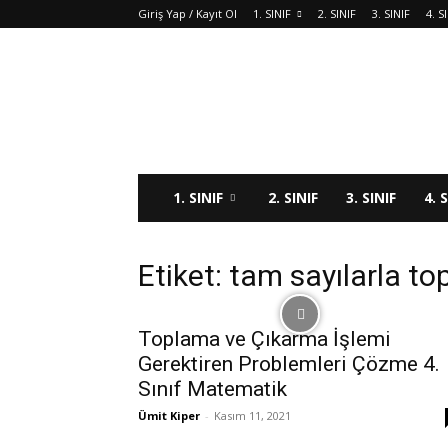
Giriş Yap / Kayıt Ol
1. SINIF
2. SINIF
3. SINIF
4. S
1. SINIF
2. SINIF
3. SINIF
4. 
Etiket: tam sayılarla t
Toplama ve Çıkarma İşlemi
Gerektiren Problemleri Çözme 4.
Sınıf Matematik
Ümit Kiper
-
Kasım 11, 2021