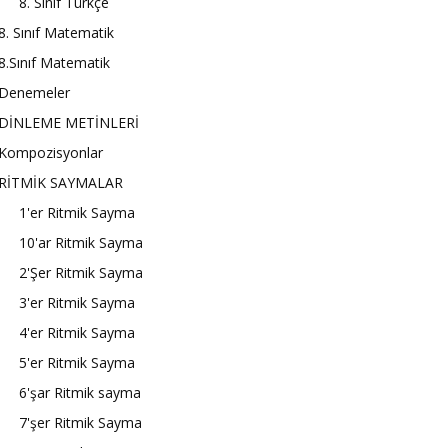
8. Sınıf Türkçe
8. Sınıf Matematik
8.Sınıf Matematik
Denemeler
DİNLEME METİNLERİ
Kompozisyonlar
RİTMİK SAYMALAR
1'er Ritmik Sayma
10'ar Ritmik Sayma
2'Şer Ritmik Sayma
3'er Ritmik Sayma
4'er Ritmik Sayma
5'er Ritmik Sayma
6'şar Ritmik sayma
7'şer Ritmik Sayma