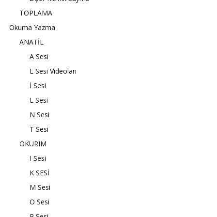
TOPLAMA
Okuma Yazma
ANATİL
A Sesi
E Sesi Videoları
İ Sesi
L Sesi
N Sesi
T Sesi
OKURIM
I Sesi
K SESİ
M Sesi
O Sesi
R Sesi