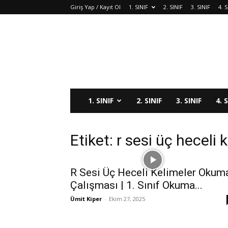
Giriş Yap / Kayıt Ol
1. SINIF
2. SINIF
3. SINIF
4. S
1. SINIF
2. SINIF
3. SINIF
4. 
Etiket: r sesi üç heceli 
R Sesi Üç Heceli Kelimeler Okum
Çalışması | 1. Sınıf Okuma...
Ümit Kiper
-
Ekim 27, 2025