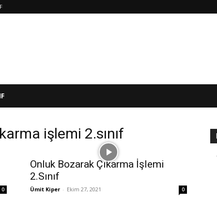
IF
IF
karma işlemi 2.sınıf
Onluk Bozarak Çıkarma İşlemi
2.Sınıf
Ümit Kiper
-
Ekim 27, 2021
0
0