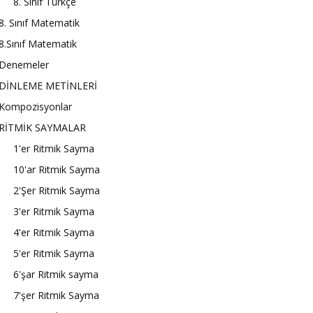
8. Sınıf Türkçe
8. Sınıf Matematik
8.Sınıf Matematik
Denemeler
DİNLEME METİNLERİ
Kompozisyonlar
RİTMİK SAYMALAR
1'er Ritmik Sayma
10'ar Ritmik Sayma
2'Şer Ritmik Sayma
3'er Ritmik Sayma
4'er Ritmik Sayma
5'er Ritmik Sayma
6'şar Ritmik sayma
7'şer Ritmik Sayma