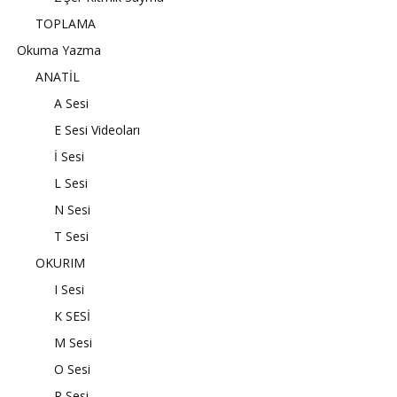
TOPLAMA
Okuma Yazma
ANATİL
A Sesi
E Sesi Videoları
İ Sesi
L Sesi
N Sesi
T Sesi
OKURIM
I Sesi
K SESİ
M Sesi
O Sesi
R Sesi