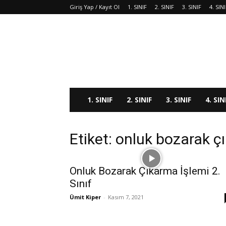
Giriş Yap / Kayıt Ol
1. SINIF
2. SINIF
3. SINIF
4. SIN
1. SINIF
2. SINIF
3. SINIF
4. SIN
Etiket: onluk bozarak çı
Onluk Bozarak Çıkarma İşlemi 2.
Sınıf
Ümit Kiper
-
Kasım 7, 2021