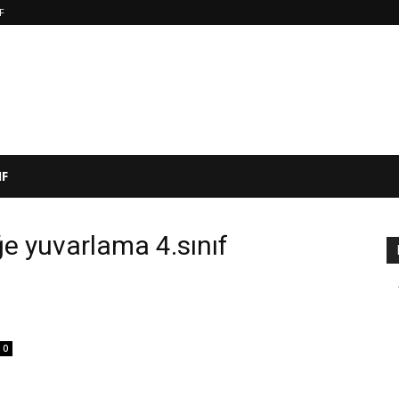
IF
IF
ğe yuvarlama 4.sınıf
0