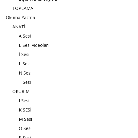
TOPLAMA
Okuma Yazma
ANATİL
A Sesi
E Sesi Videoları
İ Sesi
L Sesi
N Sesi
T Sesi
OKURIM
I Sesi
K SESİ
M Sesi
O Sesi
R Sesi