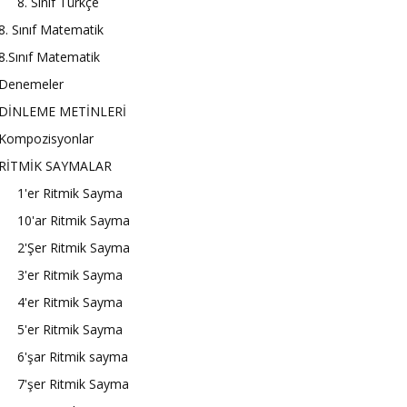
8. Sınıf Türkçe
8. Sınıf Matematik
8.Sınıf Matematik
Denemeler
DİNLEME METİNLERİ
Kompozisyonlar
RİTMİK SAYMALAR
1'er Ritmik Sayma
10'ar Ritmik Sayma
2'Şer Ritmik Sayma
3'er Ritmik Sayma
4'er Ritmik Sayma
5'er Ritmik Sayma
6'şar Ritmik sayma
7'şer Ritmik Sayma