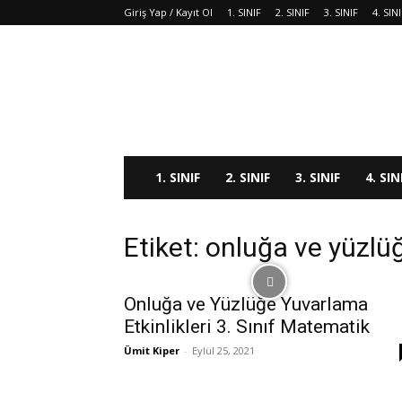
Giriş Yap / Kayıt Ol
1. SINIF
2. SINIF
3. SINIF
4. SIN
1. SINIF
2. SINIF
3. SINIF
4. SIN
Etiket: onluğa ve yüzlü
Onluğa ve Yüzlüğe Yuvarlama
Etkinlikleri 3. Sınıf Matematik
Ümit Kiper
-
Eylül 25, 2021