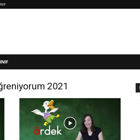
INIF
SINIF
ğreniyorum 2021