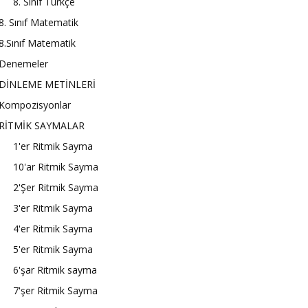
8. Sınıf Türkçe
8. Sınıf Matematik
8.Sınıf Matematik
Denemeler
DİNLEME METİNLERİ
Kompozisyonlar
RİTMİK SAYMALAR
1'er Ritmik Sayma
10'ar Ritmik Sayma
2'Şer Ritmik Sayma
3'er Ritmik Sayma
4'er Ritmik Sayma
5'er Ritmik Sayma
6'şar Ritmik sayma
7'şer Ritmik Sayma