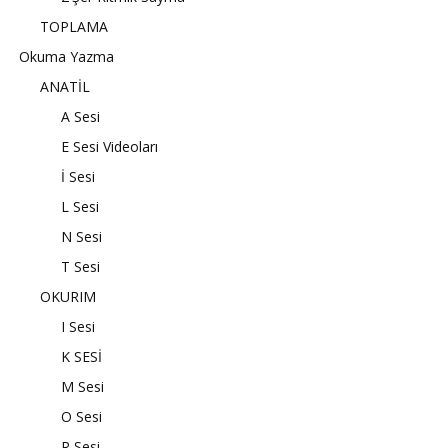
TOPLAMA
Okuma Yazma
ANATİL
A Sesi
E Sesi Videoları
İ Sesi
L Sesi
N Sesi
T Sesi
OKURIM
I Sesi
K SESİ
M Sesi
O Sesi
R Sesi