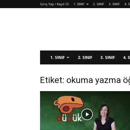
Giriş Yap / Kayıt Ol
1. SINIF
2. SINIF
3. SINIF
4. S
1. SINIF
2. SINIF
3. SINIF
4. 
Etiket: okuma yazma ö