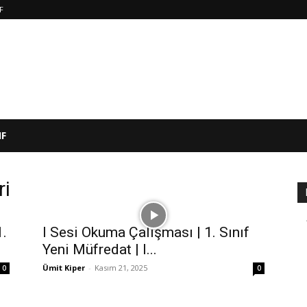
IF
IF
ri
1.
I Sesi Okuma Çalışması | 1. Sınıf
Yeni Müfredat | I...
Ümit Kiper
-
Kasım 21, 2025
0
0