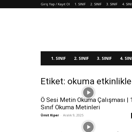
Giriş Yap / Kayıt Ol
1. SINIF
2. SINIF
3. SINIF
4. SIN
1. SINIF
2. SINIF
3. SINIF
4. SIN
Etiket: okuma etkinlikle
Ö Sesi Metin Okuma Çalışması | 
Sınıf Okuma Metinleri
Ümit Kiper
-
Aralık 9, 2025