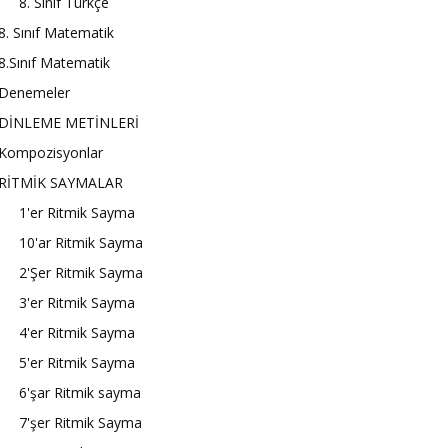
8. Sınıf Türkçe
8. Sınıf Matematik
8.Sınıf Matematik
Denemeler
DİNLEME METİNLERİ
Kompozisyonlar
RİTMİK SAYMALAR
1'er Ritmik Sayma
10'ar Ritmik Sayma
2'Şer Ritmik Sayma
3'er Ritmik Sayma
4'er Ritmik Sayma
5'er Ritmik Sayma
6'şar Ritmik sayma
7'şer Ritmik Sayma