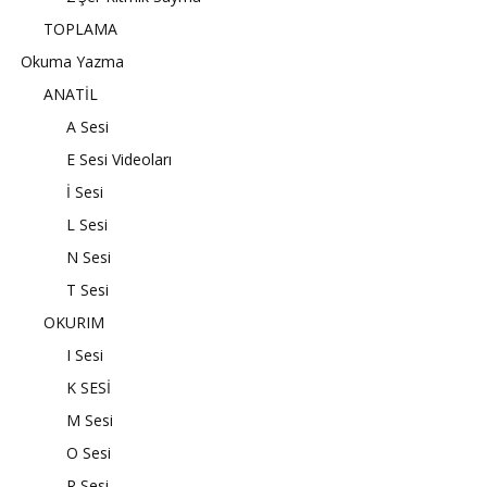
TOPLAMA
Okuma Yazma
ANATİL
A Sesi
E Sesi Videoları
İ Sesi
L Sesi
N Sesi
T Sesi
OKURIM
I Sesi
K SESİ
M Sesi
O Sesi
R Sesi