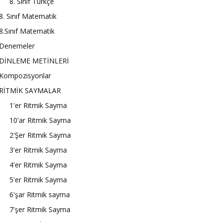
8. Sınıf Türkçe
8. Sınıf Matematik
8.Sınıf Matematik
Denemeler
DİNLEME METİNLERİ
Kompozisyonlar
RİTMİK SAYMALAR
1'er Ritmik Sayma
10'ar Ritmik Sayma
2'Şer Ritmik Sayma
3'er Ritmik Sayma
4'er Ritmik Sayma
5'er Ritmik Sayma
6'şar Ritmik sayma
7'şer Ritmik Sayma