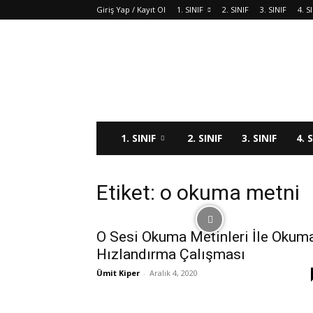
Giriş Yap / Kayıt Ol
1. SINIF
2. SINIF
3. SINIF
4. S
1. SINIF
2. SINIF
3. SINIF
4. 
Etiket: o okuma metni
O Sesi Okuma Metinleri İle Okum
Hızlandırma Çalışması
Ümit Kiper
-
Aralık 4, 2020