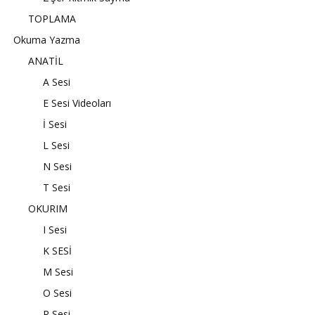
TOPLAMA
Okuma Yazma
ANATİL
A Sesi
E Sesi Videoları
İ Sesi
L Sesi
N Sesi
T Sesi
OKURIM
I Sesi
K SESİ
M Sesi
O Sesi
R Sesi