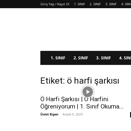
Giriş Yap / Kayıt Ol
1. SINIF
2. SINIF
3. SINIF
4. SIN
1. SINIF
2. SINIF
3. SINIF
4. SIN
Etiket: ö harfi şarkısı
Ö Harfi Şarkısı | Ö Harfini
Öğreniyorum | 1. Sınıf Okuma...
Ümit Kiper
-
Aralık 9, 2025