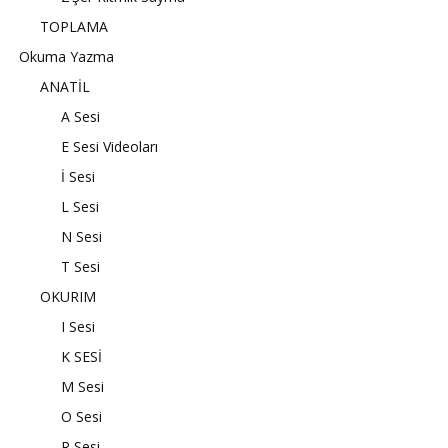
TOPLAMA
Okuma Yazma
ANATİL
A Sesi
E Sesi Videoları
İ Sesi
L Sesi
N Sesi
T Sesi
OKURIM
I Sesi
K SESİ
M Sesi
O Sesi
R Sesi