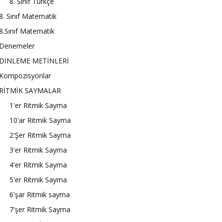
8. Sınıf Türkçe
8. Sınıf Matematik
8.Sınıf Matematik
Denemeler
DİNLEME METİNLERİ
Kompozisyonlar
RİTMİK SAYMALAR
1'er Ritmik Sayma
10'ar Ritmik Sayma
2'Şer Ritmik Sayma
3'er Ritmik Sayma
4'er Ritmik Sayma
5'er Ritmik Sayma
6'şar Ritmik sayma
7'şer Ritmik Sayma