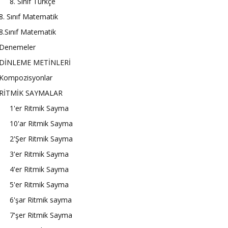
8. Sınıf Türkçe
8. Sınıf Matematik
8.Sınıf Matematik
Denemeler
DİNLEME METİNLERİ
Kompozisyonlar
RİTMİK SAYMALAR
1'er Ritmik Sayma
10'ar Ritmik Sayma
2'Şer Ritmik Sayma
3'er Ritmik Sayma
4'er Ritmik Sayma
5'er Ritmik Sayma
6'şar Ritmik sayma
7'şer Ritmik Sayma