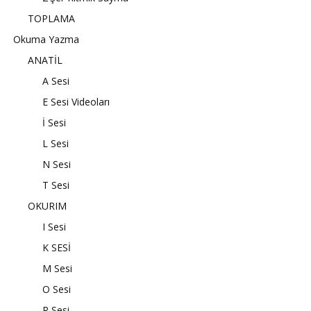
TOPLAMA
Okuma Yazma
ANATİL
A Sesi
E Sesi Videoları
İ Sesi
L Sesi
N Sesi
T Sesi
OKURIM
I Sesi
K SESİ
M Sesi
O Sesi
R Sesi