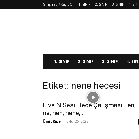
Giriş Yap / Kayıt Ol
1. SINIF
2. SINIF
3. SINIF
4. SIN
1. SINIF
2. SINIF
3. SINIF
4. SIN
Etiket: nene hecesi
E ve N Sesi Hece Çalışması | en,
ne, nen, nene,...
Ümit Kiper
-
Eylül 25, 2025