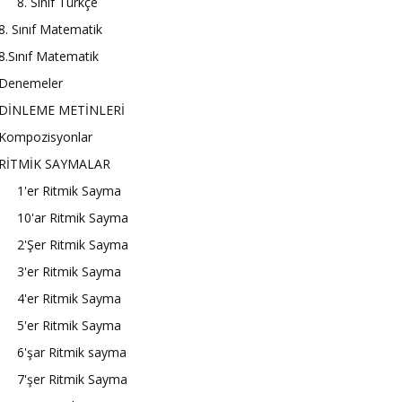
8. Sınıf Türkçe
8. Sınıf Matematik
8.Sınıf Matematik
Denemeler
DİNLEME METİNLERİ
Kompozisyonlar
RİTMİK SAYMALAR
1'er Ritmik Sayma
10'ar Ritmik Sayma
2'Şer Ritmik Sayma
3'er Ritmik Sayma
4'er Ritmik Sayma
5'er Ritmik Sayma
6'şar Ritmik sayma
7'şer Ritmik Sayma