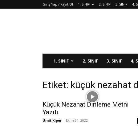
Giriş Yap / Kayıt Ol
1. SINIF
2. SINIF
3. SINIF
4. S
1. SINIF
2. SINIF
3. SINIF
4. 
Etiket: küçük nezahat d
Küçük Nezahat Dinleme Metni
Yazılı
Ümit Kiper
-
Ekim 31, 2022