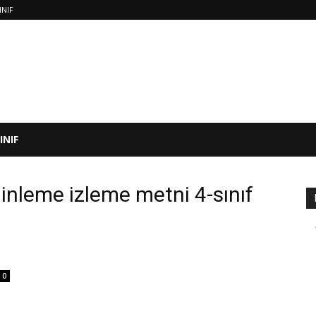
INIF
SINIF
inleme izleme metni 4-sınıf
0