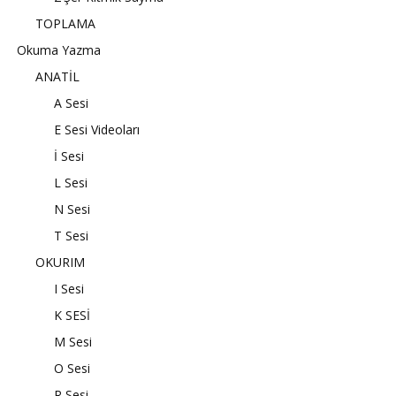
TOPLAMA
Okuma Yazma
ANATİL
A Sesi
E Sesi Videoları
İ Sesi
L Sesi
N Sesi
T Sesi
OKURIM
I Sesi
K SESİ
M Sesi
O Sesi
R Sesi