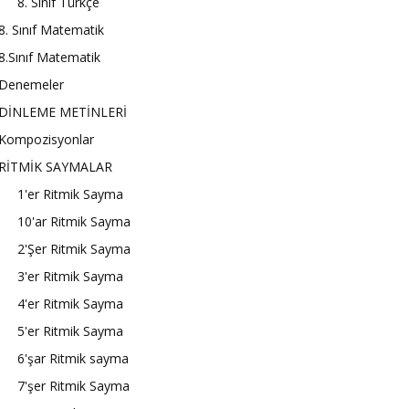
8. Sınıf Türkçe
8. Sınıf Matematik
8.Sınıf Matematik
Denemeler
DİNLEME METİNLERİ
Kompozisyonlar
RİTMİK SAYMALAR
1'er Ritmik Sayma
10'ar Ritmik Sayma
2'Şer Ritmik Sayma
3'er Ritmik Sayma
4'er Ritmik Sayma
5'er Ritmik Sayma
6'şar Ritmik sayma
7'şer Ritmik Sayma