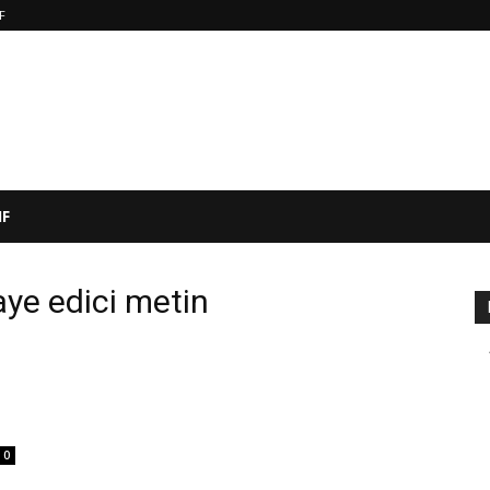
IF
IF
ikaye edici metin
0