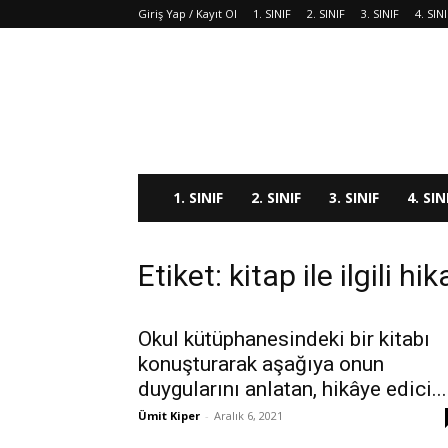
Giriş Yap / Kayıt Ol
1. SINIF
2. SINIF
3. SINIF
4. SIN
1. SINIF
2. SINIF
3. SINIF
4. SIN
Etiket: kitap ile ilgili h
Okul kütüphanesindeki bir kitabı
konuşturarak aşağıya onun
duygularını anlatan, hikâye edici...
Ümit Kiper
-
Aralık 6, 2021