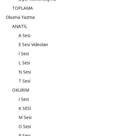
TOPLAMA
Okuma Yazma
ANATİL
A Sesi
E Sesi Videoları
İ Sesi
L Sesi
N Sesi
T Sesi
OKURIM
I Sesi
K SESİ
M Sesi
O Sesi
R Sesi