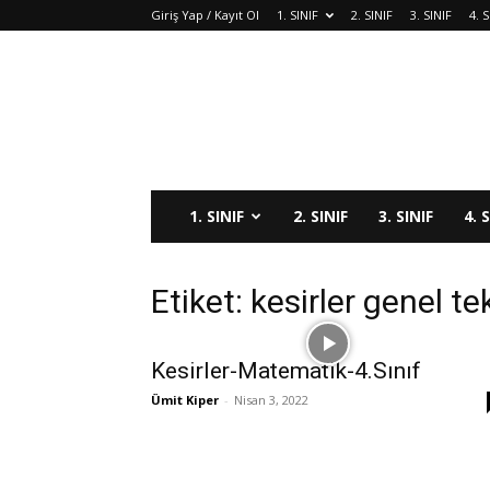
Giriş Yap / Kayıt Ol
1. SINIF
2. SINIF
3. SINIF
4. S
1. SINIF
2. SINIF
3. SINIF
4. 
Etiket: kesirler genel tek
Kesirler-Matematik-4.Sınıf
Ümit Kiper
-
Nisan 3, 2022