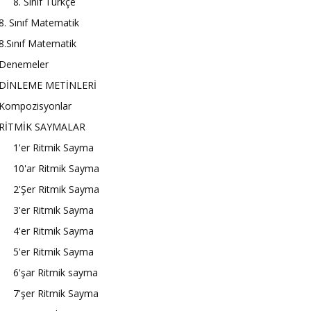
8. Sınıf Türkçe
8. Sınıf Matematik
8.Sınıf Matematik
Denemeler
DİNLEME METİNLERİ
Kompozisyonlar
RİTMİK SAYMALAR
1'er Ritmik Sayma
10'ar Ritmik Sayma
2'Şer Ritmik Sayma
3'er Ritmik Sayma
4'er Ritmik Sayma
5'er Ritmik Sayma
6'şar Ritmik sayma
7'şer Ritmik Sayma