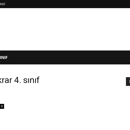
INIF
SINIF
rar 4. sınıf
0