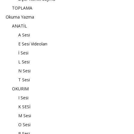
TOPLAMA
Okuma Yazma
ANATİL
A Sesi
E Sesi Videoları
İ Sesi
L Sesi
N Sesi
T Sesi
OKURIM
I Sesi
K SESİ
M Sesi
O Sesi
R Sesi