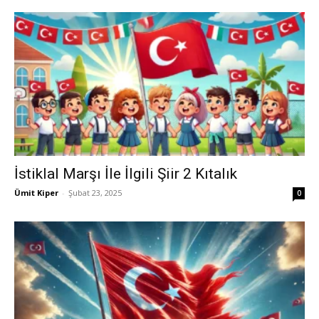
İstiklal Marşı İle İlgili Şiir 2 Kıtalık
Ümit Kiper
-
Şubat 23, 2025
0