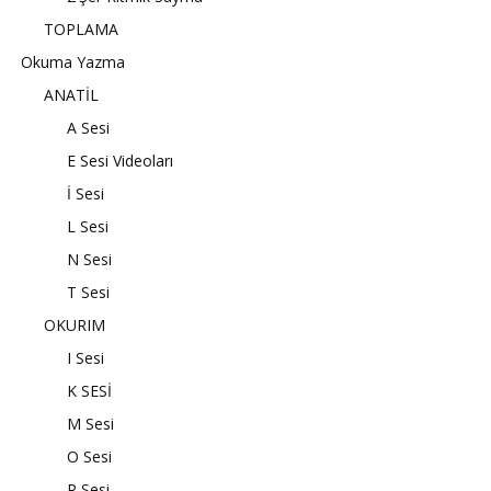
TOPLAMA
Okuma Yazma
ANATİL
A Sesi
E Sesi Videoları
İ Sesi
L Sesi
N Sesi
T Sesi
OKURIM
I Sesi
K SESİ
M Sesi
O Sesi
R Sesi