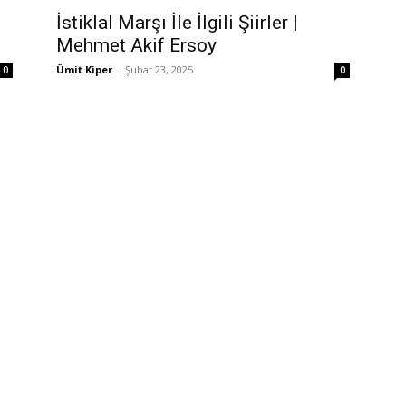
İstiklal Marşı İle İlgili Şiirler |
Mehmet Akif Ersoy
Ümit Kiper
-
Şubat 23, 2025
0
0