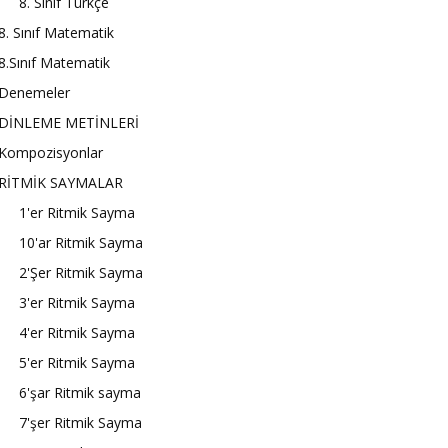
8. Sınıf Türkçe
8. Sınıf Matematik
8.Sınıf Matematik
Denemeler
DİNLEME METİNLERİ
Kompozisyonlar
RİTMİK SAYMALAR
1'er Ritmik Sayma
10'ar Ritmik Sayma
2'Şer Ritmik Sayma
3'er Ritmik Sayma
4'er Ritmik Sayma
5'er Ritmik Sayma
6'şar Ritmik sayma
7'şer Ritmik Sayma