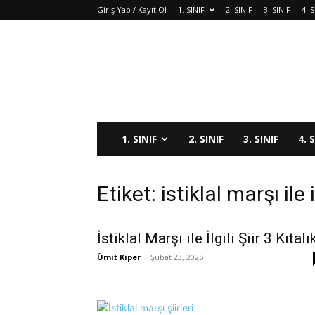
Giriş Yap / Kayıt Ol
1. SINIF
2. SINIF
3. SINIF
4. S
1. SINIF
2. SINIF
3. SINIF
4. 
Etiket: istiklal marşı ile i
İstiklal Marşı ile İlgili Şiir 3 Kıtalı
Ümit Kiper
-
Şubat 23, 2025