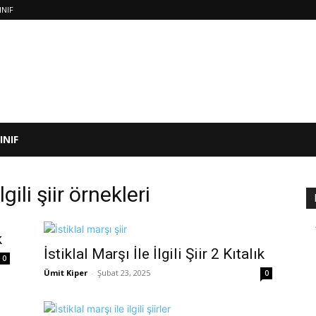
INIF
SINIF
lgili şiir örnekleri
k
İstiklal Marşı İle İlgili Şiir 2 Kıtalık
0
Ümit Kiper
-
Şubat 23, 2025
0