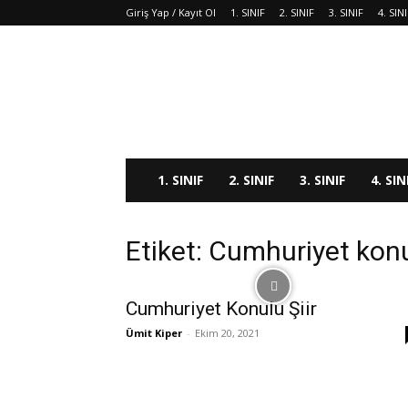
Giriş Yap / Kayıt Ol
1. SINIF
2. SINIF
3. SINIF
4. SIN
1. SINIF
2. SINIF
3. SINIF
4. SIN
Etiket: Cumhuriyet konul
Cumhuriyet Konulu Şiir
Ümit Kiper
-
Ekim 20, 2021