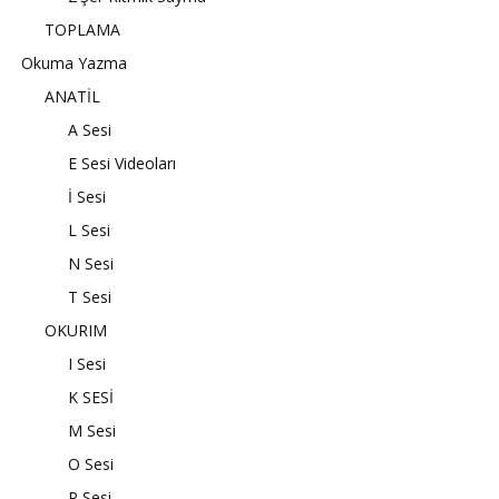
TOPLAMA
Okuma Yazma
ANATİL
A Sesi
E Sesi Videoları
İ Sesi
L Sesi
N Sesi
T Sesi
OKURIM
I Sesi
K SESİ
M Sesi
O Sesi
R Sesi