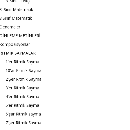
8. Sınıf Türkçe
8. Sınıf Matematik
8.Sınıf Matematik
Denemeler
DİNLEME METİNLERİ
Kompozisyonlar
RİTMİK SAYMALAR
1'er Ritmik Sayma
10'ar Ritmik Sayma
2'Şer Ritmik Sayma
3'er Ritmik Sayma
4'er Ritmik Sayma
5'er Ritmik Sayma
6'şar Ritmik sayma
7'şer Ritmik Sayma