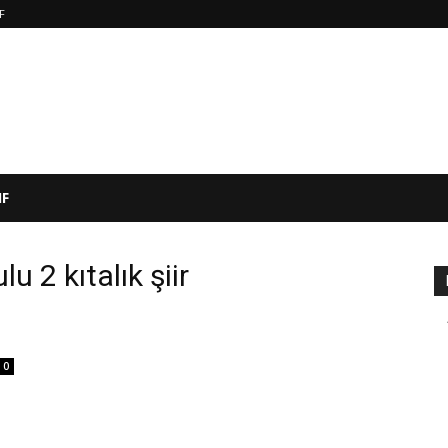
IF
IF
u 2 kıtalık şiir
0