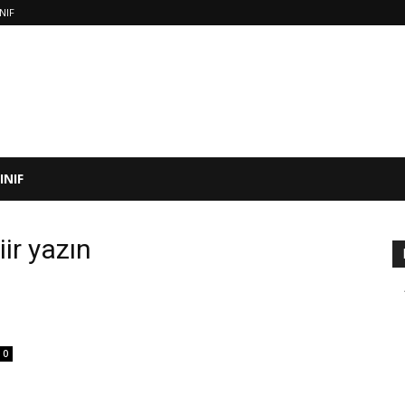
INIF
SINIF
şiir yazın
0