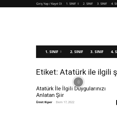
Giriş Yap / Kayıt Ol
1. SINIF
2. SINIF
3. SINIF
4. S
1. SINIF
2. SINIF
3. SINIF
4. 
Etiket: Atatürk ile ilgili 
Atatürk İle İlgili Duygularınızı
Anlatan Şiir
Ümit Kiper
-
Ekim 17, 2022