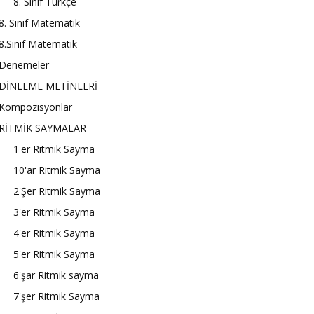
8. Sınıf Türkçe
8. Sınıf Matematik
8.Sınıf Matematik
Denemeler
DİNLEME METİNLERİ
Kompozisyonlar
RİTMİK SAYMALAR
1'er Ritmik Sayma
10'ar Ritmik Sayma
2'Şer Ritmik Sayma
3'er Ritmik Sayma
4'er Ritmik Sayma
5'er Ritmik Sayma
6'şar Ritmik sayma
7'şer Ritmik Sayma