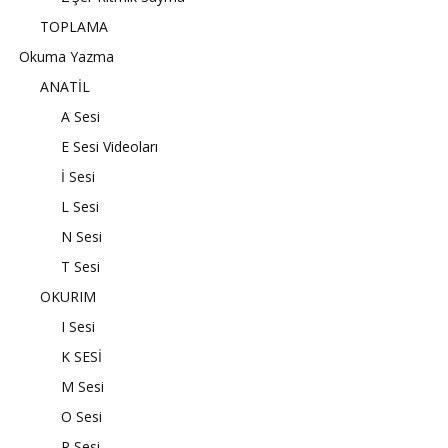
TOPLAMA
Okuma Yazma
ANATİL
A Sesi
E Sesi Videoları
İ Sesi
L Sesi
N Sesi
T Sesi
OKURIM
I Sesi
K SESİ
M Sesi
O Sesi
R Sesi