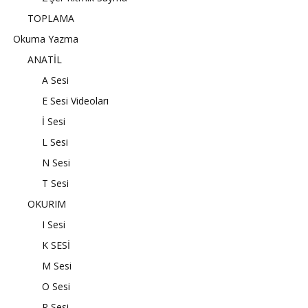
TOPLAMA
Okuma Yazma
ANATİL
A Sesi
E Sesi Videoları
İ Sesi
L Sesi
N Sesi
T Sesi
OKURIM
I Sesi
K SESİ
M Sesi
O Sesi
R Sesi