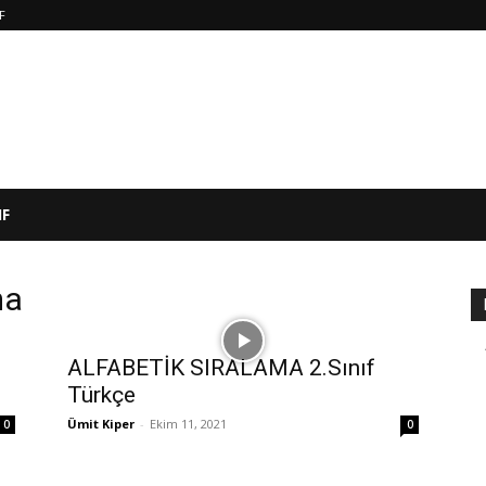
IF
IF
ma
ALFABETİK SIRALAMA 2.Sınıf
Türkçe
Ümit Kiper
-
Ekim 11, 2021
0
0