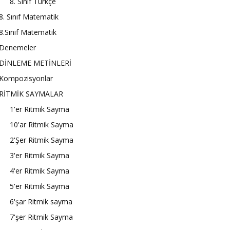
8. Sınıf Türkçe
8. Sınıf Matematik
8.Sınıf Matematik
Denemeler
DİNLEME METİNLERİ
Kompozisyonlar
RİTMİK SAYMALAR
1'er Ritmik Sayma
10'ar Ritmik Sayma
2'Şer Ritmik Sayma
3'er Ritmik Sayma
4'er Ritmik Sayma
5'er Ritmik Sayma
6'şar Ritmik sayma
7'şer Ritmik Sayma