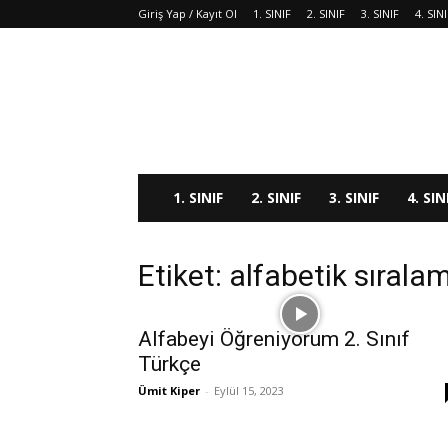
Giriş Yap / Kayıt Ol
1. SINIF
2. SINIF
3. SINIF
4. SIN
1. SINIF
2. SINIF
3. SINIF
4. SIN
Etiket: alfabetik sırala
Alfabeyi Öğreniyorum 2. Sınıf
Türkçe
Ümit Kiper
-
Eylül 15, 2023