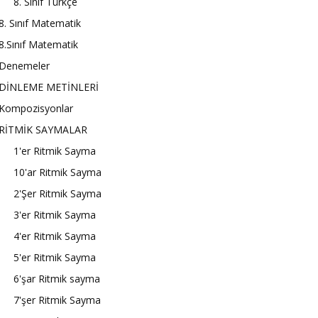
8. Sınıf Türkçe
8. Sınıf Matematik
8.Sınıf Matematik
Denemeler
DİNLEME METİNLERİ
Kompozisyonlar
RİTMİK SAYMALAR
1'er Ritmik Sayma
10'ar Ritmik Sayma
2'Şer Ritmik Sayma
3'er Ritmik Sayma
4'er Ritmik Sayma
5'er Ritmik Sayma
6'şar Ritmik sayma
7'şer Ritmik Sayma