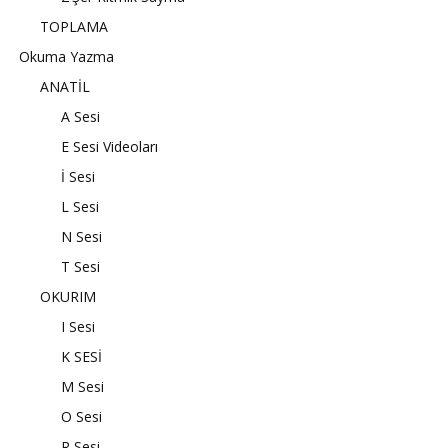
TOPLAMA
Okuma Yazma
ANATİL
A Sesi
E Sesi Videoları
İ Sesi
L Sesi
N Sesi
T Sesi
OKURIM
I Sesi
K SESİ
M Sesi
O Sesi
R Sesi