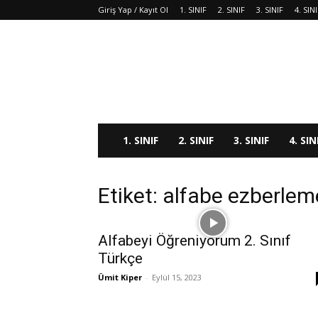
Giriş Yap / Kayıt Ol
1. SINIF
2. SINIF
3. SINIF
4. SIN
1. SINIF
2. SINIF
3. SINIF
4. SIN
Etiket: alfabe ezberlem
Alfabeyi Öğreniyorum 2. Sınıf
Türkçe
Ümit Kiper
-
Eylül 15, 2023