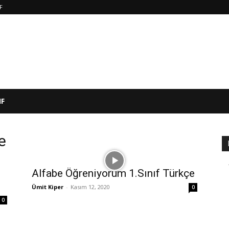
IF
IF
e
Alfabe Öğreniyorum 1.Sınıf Türkçe
Ümit Kiper
-
Kasım 12, 2020
0
0