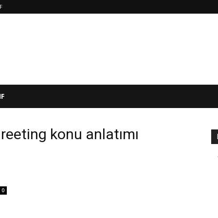
IF
IF
 greeting konu anlatımı
0