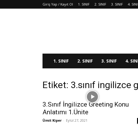
Giriş Yap / Kayıt Ol
1. SINIF
2. SINIF
3. SINIF
4. SIN
1. SINIF
2. SINIF
3. SINIF
4. SIN
Etiket: 3.sınıf ingilizce
3.Sınıf İngilizce Greeting Konu
Anlatımı 1.Ünite
Ümit Kiper
-
Eylül 27, 2021