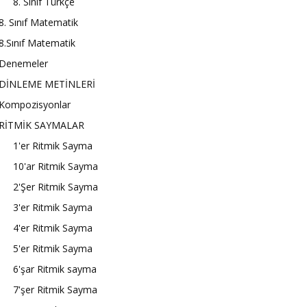
8. Sınıf Türkçe
8. Sınıf Matematik
8.Sınıf Matematik
Denemeler
DİNLEME METİNLERİ
Kompozisyonlar
RİTMİK SAYMALAR
1'er Ritmik Sayma
10'ar Ritmik Sayma
2'Şer Ritmik Sayma
3'er Ritmik Sayma
4'er Ritmik Sayma
5'er Ritmik Sayma
6'şar Ritmik sayma
7'şer Ritmik Sayma