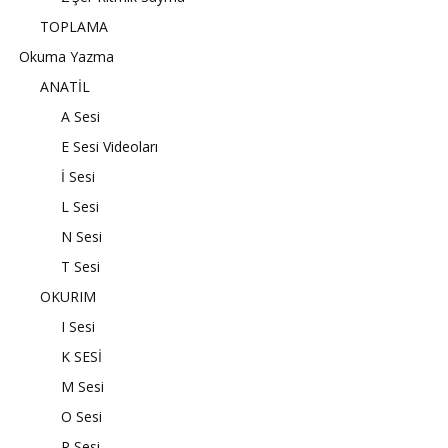
TOPLAMA
Okuma Yazma
ANATİL
A Sesi
E Sesi Videoları
İ Sesi
L Sesi
N Sesi
T Sesi
OKURIM
I Sesi
K SESİ
M Sesi
O Sesi
R Sesi