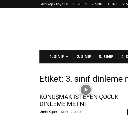
Giriş Yap / Kayıt Ol
1. SINIF
2. SINIF
3. SINIF
4. S
1. SINIF
2. SINIF
3. SINIF
4. 
Etiket: 3. sınıf dinleme 
KONUŞMAK İSTEYEN ÇOCUK
DİNLEME METNİ
Ümit Kiper
-
Mart 12, 2023