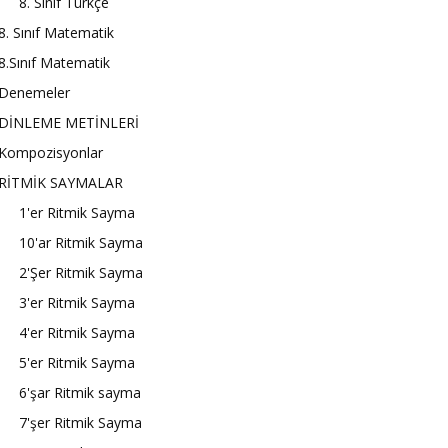
8. Sınıf Türkçe
8. Sınıf Matematik
8.Sınıf Matematik
Denemeler
DİNLEME METİNLERİ
Kompozisyonlar
RİTMİK SAYMALAR
1'er Ritmik Sayma
10'ar Ritmik Sayma
2'Şer Ritmik Sayma
3'er Ritmik Sayma
4'er Ritmik Sayma
5'er Ritmik Sayma
6'şar Ritmik sayma
7'şer Ritmik Sayma