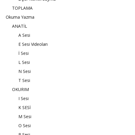
TOPLAMA
Okuma Yazma
ANATİL
A Sesi
E Sesi Videoları
İ Sesi
L Sesi
N Sesi
T Sesi
OKURIM
I Sesi
K SESİ
M Sesi
O Sesi
R Sesi