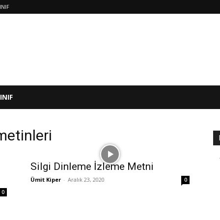
INIF
SINIF
metinleri
Silgi Dinleme İzleme Metni
Ümit Kiper
-
Aralık 23, 2020
0
0