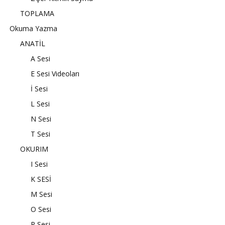
TOPLAMA
Okuma Yazma
ANATİL
A Sesi
E Sesi Videoları
İ Sesi
L Sesi
N Sesi
T Sesi
OKURIM
I Sesi
K SESİ
M Sesi
O Sesi
R Sesi