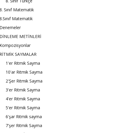
8. Sınıf Türkçe
8. Sınıf Matematik
8.Sınıf Matematik
Denemeler
DİNLEME METİNLERİ
Kompozisyonlar
RİTMİK SAYMALAR
1'er Ritmik Sayma
10'ar Ritmik Sayma
2'Şer Ritmik Sayma
3'er Ritmik Sayma
4'er Ritmik Sayma
5'er Ritmik Sayma
6'şar Ritmik sayma
7'şer Ritmik Sayma