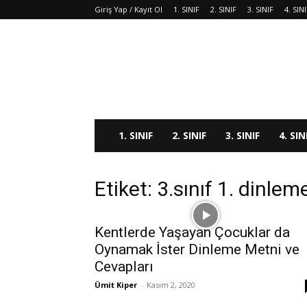
Giriş Yap / Kayıt Ol
1. SINIF
2. SINIF
3. SINIF
4. SIN
1. SINIF
2. SINIF
3. SINIF
4. SIN
Etiket: 3.sınıf 1. dinle
Kentlerde Yaşayan Çocuklar da
Oynamak İster Dinleme Metni ve
Cevapları
Ümit Kiper
-
Kasım 2, 2020