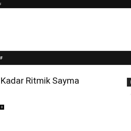
IF
IF
’e Kadar Ritmik Sayma
0