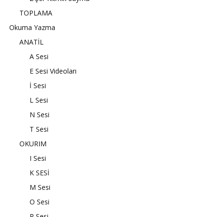
TOPLAMA
Okuma Yazma
ANATİL
A Sesi
E Sesi Videoları
İ Sesi
L Sesi
N Sesi
T Sesi
OKURIM
I Sesi
K SESİ
M Sesi
O Sesi
R Sesi