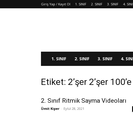
Giriş Yap / Kayıt Ol
1. SINIF
2. SINIF
3. SINIF
4. SIN
1. SINIF
2. SINIF
3. SINIF
4. SIN
Etiket: 2’şer 2’şer 100
2. Sınıf Ritmik Sayma Videoları
Ümit Kiper
-
Eylül 28, 2021