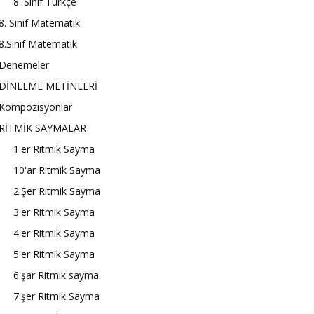
8. Sınıf Türkçe
8. Sınıf Matematik
8.Sınıf Matematik
Denemeler
DİNLEME METİNLERİ
Kompozisyonlar
RİTMİK SAYMALAR
1'er Ritmik Sayma
10'ar Ritmik Sayma
2'Şer Ritmik Sayma
3'er Ritmik Sayma
4'er Ritmik Sayma
5'er Ritmik Sayma
6'şar Ritmik sayma
7'şer Ritmik Sayma