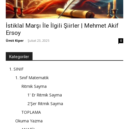
İstiklal Marşı İle İlgili Şiirler | Mehmet Akif
Ersoy
Ümit Kiper
-
Şubat 23, 2025
0
Kategoriler
1. SINIF
1. Sınıf Matematik
Ritmik Sayma
1' Er Ritmik Sayma
2'Şer Ritmik Sayma
TOPLAMA
Okuma Yazma